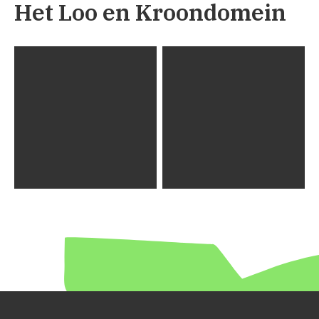
Het Loo en Kroondomein
1853
22
-
12
-
1941
Willem Lieman wint
Start van de Joodse
'De hut van oom Tom'
school